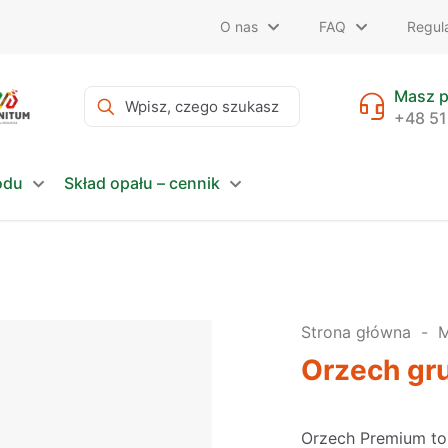
O nas
FAQ
Regul
Masz p
+48 51
odu
Skład opału – cennik
Strona główna
-
M
Orzech gr
Orzech Premium to 