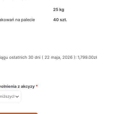
25 kg
akowań na palecie
40 szt.
ągu ostatnich 30 dni (
22 maja, 2026
):
1,799.00
zł
lnienia z akcyzy