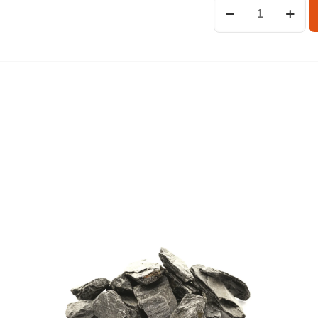
ilość
Orzech
gruby