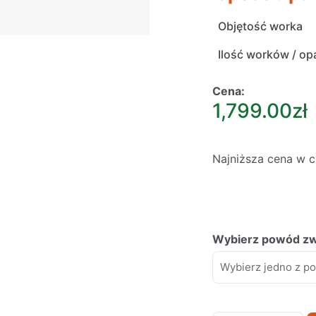
Objętość worka
Ilość worków / op
Cena:
1,799.00
zł
Najniższa cena w ci
Wybierz powód zwo